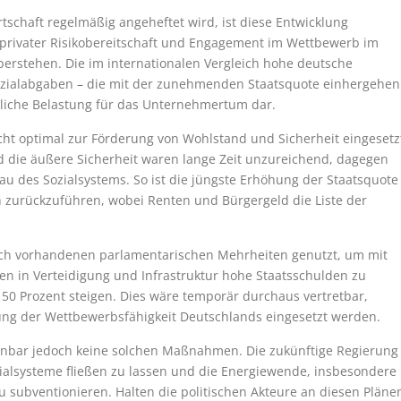
rtschaft regelmäßig angeheftet wird, ist diese Entwicklung
 privater Risikobereitschaft und Engagement im Wettbewerb im
stehen. Die im internationalen Vergleich hohe deutsche
ozialabgaben – die mit der zunehmenden Staatsquote einhergehen
bliche Belastung für das Unternehmertum dar.
icht optimal zur Förderung von Wohlstand und Sicherheit eingesetz
nd die äußere Sicherheit waren lange Zeit unzureichend, dagegen
bau des Sozialsystems. So ist die jüngste Erhöhung der Staatsquote
h zurückzuführen, wobei Renten und Bürgergeld die Liste der
 noch vorhandenen parlamentarischen Mehrheiten genutzt, um mit
 in Verteidigung und Infrastruktur hohe Staatsschulden zu
50 Prozent steigen. Dies wäre temporär durchaus vertretbar,
rkung der Wettbewerbsfähigkeit Deutschlands eingesetzt werden.
kennbar jedoch keine solchen Maßnahmen. Die zukünftige Regierung
Sozialsysteme fließen zu lassen und die Energiewende, insbesondere
u subventionieren. Halten die politischen Akteure an diesen Pläne