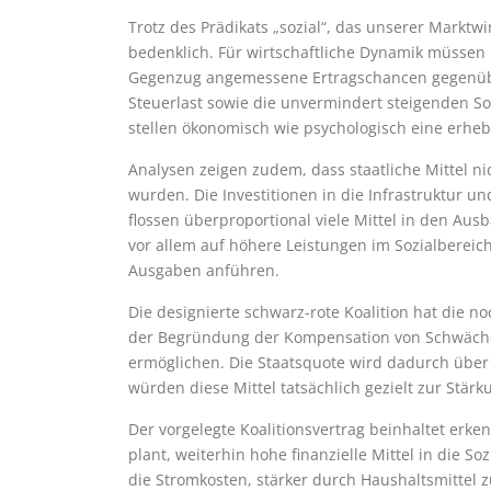
Trotz des Prädikats „sozial“, das unserer Marktwi
bedenklich. Für wirtschaftliche Dynamik müssen
Gegenzug angemessene Ertragschancen gegenüber
Steuerlast sowie die unvermindert steigenden S
stellen ökonomisch wie psychologisch eine erhe
Analysen zeigen zudem, dass staatliche Mittel n
wurden. Die Investitionen in die Infrastruktur u
flossen überproportional viele Mittel in den Aus
vor allem auf höhere Leistungen im Sozialbereic
Ausgaben anführen.
Die designierte schwarz-rote Koalition hat die
der Begründung der Kompensation von Schwächen
ermöglichen. Die Staatsquote wird dadurch über 
würden diese Mittel tatsächlich gezielt zur Stä
Der vorgelegte Koalitionsvertrag beinhaltet er
plant, weiterhin hohe finanzielle Mittel in die 
die Stromkosten, stärker durch Haushaltsmittel z