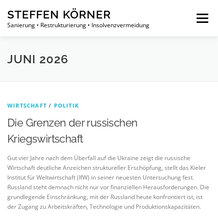
Zum
STEFFEN KÖRNER
Inhalt
Menü
springen
Sanierung • Restrukturierung • Insolvenzvermeidung
PHILOSOPHIE
ÜBER UNS
LEISTUNGEN
JUNI 2026
PROJEKTE
NEUIGKEITEN
KONTAKT
WIRTSCHAFT
/
POLITIK
Die Grenzen der russischen
Kriegswirtschaft
Gut vier Jahre nach dem Überfall auf die Ukraine zeigt die russische
Wirtschaft deutliche Anzeichen struktureller Erschöpfung, stellt das Kieler
Institut für Weltwirtschaft (IfW) in seiner neuesten Untersuchung fest.
Russland steht demnach nicht nur vor finanziellen Herausforderungen. Die
grundlegende Einschränkung, mit der Russland heute konfrontiert ist, ist
der Zugang zu Arbeitskräften, Technologie und Produktionskapazitäten.