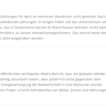
tzahlungen für April an mehreren Standorten nicht geleistet. Nach
sbleibende Zahlungen. In einigen Fällen soll das Unternehmen u
a, das in Deutschland derzeit 83 Warenhäuser betreibt, droht dam
rhältnis zu seinen Immobilieneigentümern. Das vorerst letzte de
ust 2024 aufgehoben worden.
öffentlichten wichtigsten Makro-Bericht, dass die globalen Märkte
lständig absorbiert hätten, aber gefährlich blind gegenüber dem
 Energieversorgung die Weltwirtschaft in eine Rezession stürzen
sions-Trade” scharfe Kehrtwenden bei Aktien, Zinsen und Währung