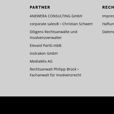
a
PARTNER
RECH
g
ANEWERA CONSULTING GmbH
Impre
s
corporate sales® • Christian Schwert
Haftun
n
Diligens Rechtsanwälte und
Datens
Insolvenzverwalter
a
Elevaid PartG mbB
v
Instrakon GmbH
i
MediaMix AG
g
Rechtsanwalt Philipp Brück •
Fachanwalt für Insolvenzrecht
a
t
i
o