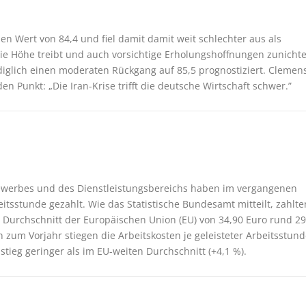
en Wert von 84,4 und fiel damit damit weit schlechter aus als
 die Höhe treibt und auch vorsichtige Erholungshoffnungen zunicht
diglich einen moderaten Rückgang auf 85,5 prognostiziert. Clemen
den Punkt: „Die Iran-Krise trifft die deutsche Wirtschaft schwer.”
erbes und des Dienstleistungsbereichs haben im vergangenen
beitsstunde gezahlt. Wie das Statistische Bundesamt mitteilt, zahlte
Durchschnitt der Europäischen Union (EU) von 34,90 Euro rund 29
h zum Vorjahr stiegen die Arbeitskosten je geleisteter Arbeitsstun
tieg geringer als im EU-weiten Durchschnitt (+4,1 %).