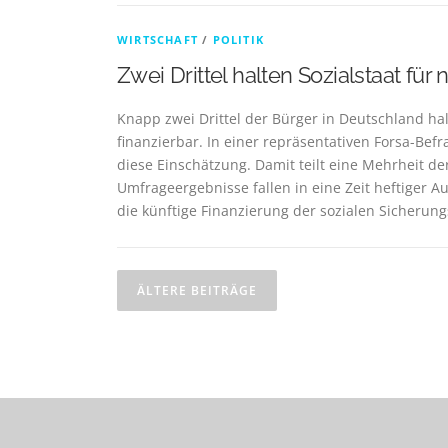
WIRTSCHAFT
/
POLITIK
Zwei Drittel halten Sozialstaat für 
Knapp zwei Drittel der Bürger in Deutschland hal
finanzierbar. In einer repräsentativen Forsa-Befr
diese Einschätzung. Damit teilt eine Mehrheit de
Umfrageergebnisse fallen in eine Zeit heftiger 
die künftige Finanzierung der sozialen Sicherun
B
ÄLTERE BEITRÄGE
e
i
t
r