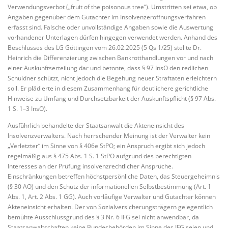
Verwendungsverbot („fruit of the poisonous tree“). Umstritten sei etwa, ob
Angaben gegenüber dem Gutachter im Insolvenzeröffnungsverfahren
erfasst sind. Falsche oder unvollständige Angaben sowie die Auswertung
vorhandener Unterlagen dürfen hingegen verwendet werden. Anhand des
Beschlusses des LG Göttingen vom 26.02.2025 (5 Qs 1/25) stellte Dr.
Heinrich die Differenzierung zwischen Bankrotthandlungen vor und nach
einer Auskunftserteilung dar und betonte, dass § 97 InsO den redlichen
Schuldner schützt, nicht jedoch die Begehung neuer Straftaten erleichtern
soll. Er plädierte in diesem Zusammenhang für deutlichere gerichtliche
Hinweise zu Umfang und Durchsetzbarkeit der Auskunftspflicht (§ 97 Abs.
1 S. 1–3 InsO).
Ausführlich behandelte der Staatsanwalt die Akteneinsicht des
Insolvenzverwalters. Nach herrschender Meinung ist der Verwalter kein
„Verletzter“ im Sinne von § 406e StPO; ein Anspruch ergibt sich jedoch
regelmäßig aus § 475 Abs. 1 S. 1 StPO aufgrund des berechtigten
Interesses an der Prüfung insolvenzrechtlicher Ansprüche.
Einschränkungen betreffen höchstpersönliche Daten, das Steuergeheimnis
(§ 30 AO) und den Schutz der informationellen Selbstbestimmung (Art. 1
Abs. 1, Art. 2 Abs. 1 GG). Auch vorläufige Verwalter und Gutachter können
Akteneinsicht erhalten. Der von Sozialversicherungsträgern gelegentlich
bemühte Ausschlussgrund des § 3 Nr. 6 IFG sei nicht anwendbar, da
Staatsanwaltschaften keine Bundesbehörden im Sinne des IFG seien und