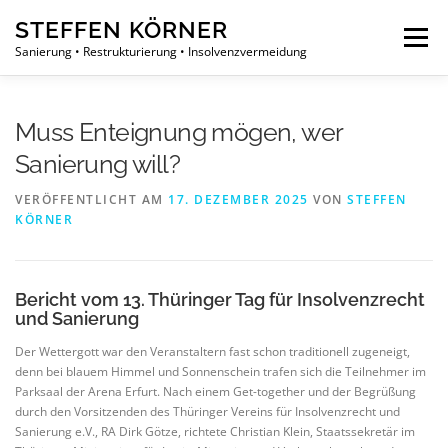
Zum
STEFFEN KÖRNER
Inhalt
Menü
springen
Sanierung • Restrukturierung • Insolvenzvermeidung
PHILOSOPHIE
ÜBER UNS
LEISTUNGEN
Muss Enteignung mögen, wer
Sanierung will?
PROJEKTE
NEUIGKEITEN
KONTAKT
VERÖFFENTLICHT AM
17. DEZEMBER 2025
VON
STEFFEN
KÖRNER
Bericht vom 13. Thüringer Tag für Insolvenzrecht
und Sanierung
Der Wettergott war den Veranstaltern fast schon traditionell zugeneigt,
denn bei blauem Himmel und Sonnenschein trafen sich die Teilnehmer im
Parksaal der Arena Erfurt. Nach einem Get-together und der Begrüßung
durch den Vorsitzenden des Thüringer Vereins für Insolvenzrecht und
Sanierung e.V., RA Dirk Götze, richtete Christian Klein, Staatssekretär im