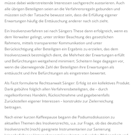
müsse dabei widerstreitende Interessen sachgerecht austarieren. Auch
alle übrigen Beteiligten seien an die Verfahrensregeln gebunden und
müssten sich der Tatsache bewusst sein, dass die Erfüllung eigener
Erwartungen häufig die Enttäuschung anderer nach sich zieht.
Ein Insolvenzverfahren sei nach Sängers These dann erfolgreich, wenn es
dem Verwalter gelingt, unter strikter Beachtung des gesetzlichen
Rahmens, mittels transparenter Kommunikation und unter
Berücksichtigung aller Beteiligten ein Ergebnis zu erzielen, das dem
Insolvenzzweck bestmöglich dient, die Mehrheit der Erwartungen erfüllt
und Befürchtungen weitgehend minimiert. Scheitern liege dagegen vor,
wenn die überwiegende Zahl der Beteiligten ihre Erwartungen als
enttäuscht und ihre Befürchtungen als eingetreten bewertet.
Als Fazit formulierte Rechtsanwalt Sänger: Erfolg ist ein kollektives Produkt.
Dank gebühre folglich allen Verfahrensbeteiligten, die – durch
regelkonformes Handeln, Rücksichtnahme und gegebenenfalls
Zurückstellen eigener Interessen – konstruktiv zur Zielerreichung
beitragen.
Nach einer kurzen Kaffeepause begann die Podiumsdiskussion zu
aktuellen Themen des Insolvenzrechts, u.a. zur Frage, ob das deutsche
Insolvenzrecht (noch) geeignete Instrumentarien zur Sanierung