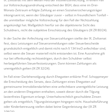
IX. Zivilsenat mit dem weiten Feld der Insolvenzanfechtung. In einem Fall
zur Vollstreckungsandrohung entschied der BGH, dass eine im Drei-
Monats-Zeitraum erfolgte Zahlung an einen Sozialversicherungsträger
inkongruent ist, wenn der Gläubiger zuvor – selbst in freundlichem Tonfall –
die unmittelbar mögliche Vollstreckung für den Fall der Nichtzahlung
angekündigt hat. Maßgeblich hierfür sei die objektivierte Sicht des
Schuldners, nicht die subjektive Einschätzung des Gläubigers (IX ZR 80/24).
In der Sache der Anfechtung von Steuerzahlungen stellte der IX. Zivilsenat
fest, dass Leistungen auf Steueranmeldungen oder Steuerbescheide
grundsätzlich entgeltlich und damit nicht nach § 134 InsO anfechtbar sind,
selbst wenn die Steuer materiell nicht entstanden ist. Eine Ausnahme gilt
nur bei offenkundig rechtswidrigen, durch den Schuldner selbst
herbeigeführten Steuerfestsetzungen. Dann können Zahlungen als
unentgeltlich gelten (IX ZR 32/24).
Im Fall einer Darlehenstilgung durch Ehegatten erklärte Prof. Schoppmeyer
die Entscheidung des Senats, dass Zahlungen eines Ehegatten auf
gemeinsame Immobiliendarlehen eine anfechtbare unentgeltliche Leistung
an den anderen Ehegatten enthalten, soweit dieser durch die Tilgung
lastenfreies Eigentum erlangt. Unterhaltsrechtlich geschuldete Zinsen
gelten als entgeltlich, Tilgungsleistungen hingegen nicht. Haushaltsführung
oder Kinderbetreuung stellen dabei keine Gegenleistung dar (IX ZR
108/24).