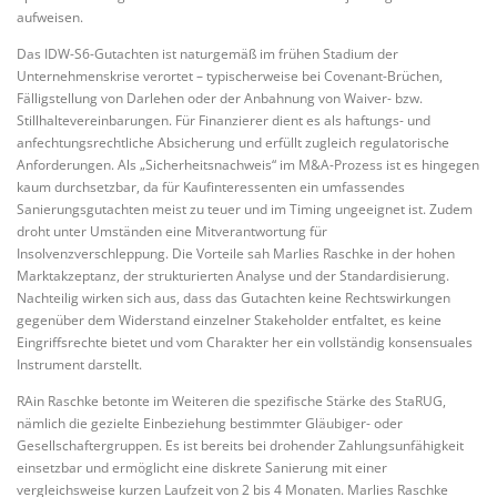
aufweisen.
Das IDW-S6-Gutachten ist naturgemäß im frühen Stadium der
Unternehmenskrise verortet – typischerweise bei Covenant-Brüchen,
Fälligstellung von Darlehen oder der Anbahnung von Waiver- bzw.
Stillhaltevereinbarungen. Für Finanzierer dient es als haftungs- und
anfechtungsrechtliche Absicherung und erfüllt zugleich regulatorische
Anforderungen. Als „Sicherheitsnachweis“ im M&A-Prozess ist es hingegen
kaum durchsetzbar, da für Kaufinteressenten ein umfassendes
Sanierungsgutachten meist zu teuer und im Timing ungeeignet ist. Zudem
droht unter Umständen eine Mitverantwortung für
Insolvenzverschleppung. Die Vorteile sah Marlies Raschke in der hohen
Marktakzeptanz, der strukturierten Analyse und der Standardisierung.
Nachteilig wirken sich aus, dass das Gutachten keine Rechtswirkungen
gegenüber dem Widerstand einzelner Stakeholder entfaltet, es keine
Eingriffsrechte bietet und vom Charakter her ein vollständig konsensuales
Instrument darstellt.
RAin Raschke betonte im Weiteren die spezifische Stärke des StaRUG,
nämlich die gezielte Einbeziehung bestimmter Gläubiger- oder
Gesellschaftergruppen. Es ist bereits bei drohender Zahlungsunfähigkeit
einsetzbar und ermöglicht eine diskrete Sanierung mit einer
vergleichsweise kurzen Laufzeit von 2 bis 4 Monaten. Marlies Raschke