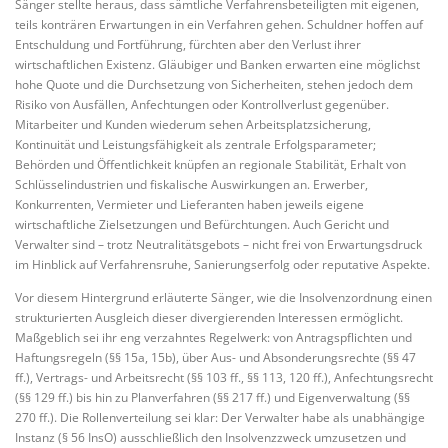
Sänger stellte heraus, dass sämtliche Verfahrensbeteiligten mit eigenen,
teils konträren Erwartungen in ein Verfahren gehen. Schuldner hoffen auf
Entschuldung und Fortführung, fürchten aber den Verlust ihrer
wirtschaftlichen Existenz. Gläubiger und Banken erwarten eine möglichst
hohe Quote und die Durchsetzung von Sicherheiten, stehen jedoch dem
Risiko von Ausfällen, Anfechtungen oder Kontrollverlust gegenüber.
Mitarbeiter und Kunden wiederum sehen Arbeitsplatzsicherung,
Kontinuität und Leistungsfähigkeit als zentrale Erfolgsparameter;
Behörden und Öffentlichkeit knüpfen an regionale Stabilität, Erhalt von
Schlüsselindustrien und fiskalische Auswirkungen an. Erwerber,
Konkurrenten, Vermieter und Lieferanten haben jeweils eigene
wirtschaftliche Zielsetzungen und Befürchtungen. Auch Gericht und
Verwalter sind – trotz Neutralitätsgebots – nicht frei von Erwartungsdruck
im Hinblick auf Verfahrensruhe, Sanierungserfolg oder reputative Aspekte.
Vor diesem Hintergrund erläuterte Sänger, wie die Insolvenzordnung einen
strukturierten Ausgleich dieser divergierenden Interessen ermöglicht.
Maßgeblich sei ihr eng verzahntes Regelwerk: von Antragspflichten und
Haftungsregeln (§§ 15a, 15b), über Aus- und Absonderungsrechte (§§ 47
ff.), Vertrags- und Arbeitsrecht (§§ 103 ff., §§ 113, 120 ff.), Anfechtungsrecht
(§§ 129 ff.) bis hin zu Planverfahren (§§ 217 ff.) und Eigenverwaltung (§§
270 ff.). Die Rollenverteilung sei klar: Der Verwalter habe als unabhängige
Instanz (§ 56 InsO) ausschließlich den Insolvenzzweck umzusetzen und