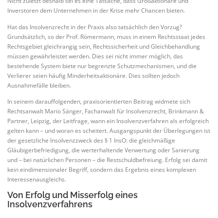
Nicht zuletzt deshalb sei es eine Tatsache, dass Großaktionäre und
Inverstoren dem Unternehmen in der Krise mehr Chancen bieten.
Hat das Insolvenzrecht in der Praxis also tatsächlich den Vorzug?
Grundsätzlich, so der Prof. Römermann, muss in einem Rechtsstaat jedes
Rechtsgebiet gleichrangig sein, Rechtssicherheit und Gleichbehandlung
müssen gewährleistet werden. Dies sei nicht immer möglich, das
bestehende System biete nur begrenzte Schutzmechanismen, und die
Verlierer seien häufig Minderheitsaktionäre. Dies sollten jedoch
Ausnahmefälle bleiben.
In seinem darauffolgenden, praxisorientierten Beitrag widmete sich
Rechtsanwalt Mario Sänger, Fachanwalt für Insolvenzrecht, Brinkmann &
Partner, Leipzig, der Leitfrage, wann ein Insolvenzverfahren als erfolgreich
gelten kann – und woran es scheitert. Ausgangspunkt der Überlegungen ist
der gesetzliche Insolvenzzweck des § 1 InsO: die gleichmäßige
Gläubigerbefriedigung, die werterhaltende Verwertung oder Sanierung
und – bei natürlichen Personen – die Restschuldbefreiung. Erfolg sei damit
kein eindimensionaler Begriff, sondern das Ergebnis eines komplexen
Interessenausgleichs.
Von Erfolg und Misserfolg eines
Insolvenzverfahrens