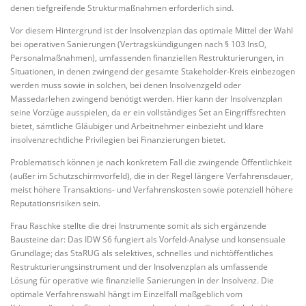
denen tiefgreifende Strukturmaßnahmen erforderlich sind.
Vor diesem Hintergrund ist der Insolvenzplan das optimale Mittel der Wahl
bei operativen Sanierungen (Vertragskündigungen nach § 103 InsO,
Personalmaßnahmen), umfassenden finanziellen Restrukturierungen, in
Situationen, in denen zwingend der gesamte Stakeholder-Kreis einbezogen
werden muss sowie in solchen, bei denen Insolvenzgeld oder
Massedarlehen zwingend benötigt werden. Hier kann der Insolvenzplan
seine Vorzüge ausspielen, da er ein vollständiges Set an Eingriffsrechten
bietet, sämtliche Gläubiger und Arbeitnehmer einbezieht und klare
insolvenzrechtliche Privilegien bei Finanzierungen bietet.
Problematisch können je nach konkretem Fall die zwingende Öffentlichkeit
(außer im Schutzschirmvorfeld), die in der Regel längere Verfahrensdauer,
meist höhere Transaktions- und Verfahrenskosten sowie potenziell höhere
Reputationsrisiken sein.
Frau Raschke stellte die drei Instrumente somit als sich ergänzende
Bausteine dar: Das IDW S6 fungiert als Vorfeld-Analyse und konsensuale
Grundlage; das StaRUG als selektives, schnelles und nichtöffentliches
Restrukturierungsinstrument und der Insolvenzplan als umfassende
Lösung für operative wie finanzielle Sanierungen in der Insolvenz. Die
optimale Verfahrenswahl hängt im Einzelfall maßgeblich vom