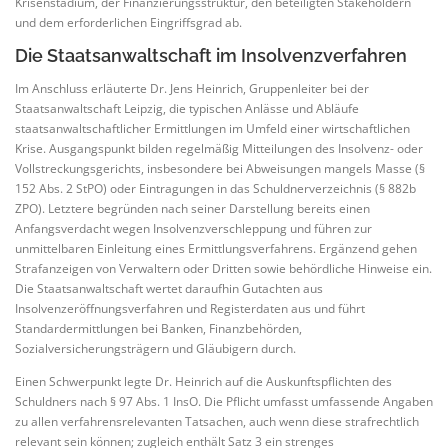
Krisenstadium, der Finanzierungsstruktur, den beteiligten Stakeholdern
und dem erforderlichen Eingriffsgrad ab.
Die Staatsanwaltschaft im Insolvenzverfahren
Im Anschluss erläuterte Dr. Jens Heinrich, Gruppenleiter bei der
Staatsanwaltschaft Leipzig, die typischen Anlässe und Abläufe
staatsanwaltschaftlicher Ermittlungen im Umfeld einer wirtschaftlichen
Krise. Ausgangspunkt bilden regelmäßig Mitteilungen des Insolvenz- oder
Vollstreckungsgerichts, insbesondere bei Abweisungen mangels Masse (§
152 Abs. 2 StPO) oder Eintragungen in das Schuldnerverzeichnis (§ 882b
ZPO). Letztere begründen nach seiner Darstellung bereits einen
Anfangsverdacht wegen Insolvenzverschleppung und führen zur
unmittelbaren Einleitung eines Ermittlungsverfahrens. Ergänzend gehen
Strafanzeigen von Verwaltern oder Dritten sowie behördliche Hinweise ein.
Die Staatsanwaltschaft wertet daraufhin Gutachten aus
Insolvenzeröffnungsverfahren und Registerdaten aus und führt
Standardermittlungen bei Banken, Finanzbehörden,
Sozialversicherungsträgern und Gläubigern durch.
Einen Schwerpunkt legte Dr. Heinrich auf die Auskunftspflichten des
Schuldners nach § 97 Abs. 1 InsO. Die Pflicht umfasst umfassende Angaben
zu allen verfahrensrelevanten Tatsachen, auch wenn diese strafrechtlich
relevant sein können; zugleich enthält Satz 3 ein strenges