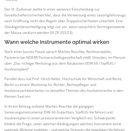
Der IX. Zivilsenat stellte in einer weiteren Entscheidung zur
Gesellschaftersicherheit klar, dass die Verwertung eines Leasingfahrzeugs
nach Eröffnung nicht den Regeln über Doppelsicherheiten unterfällt. Eine
Gläubigerbenachteiligung liegt nur vor, wenn tatsächlich Vermögenswerte
der Masse verkürzt werden (IX ZR 203/23).
Wann welche Instrumente optimal wirken
Nach einer kurzen Pause sprach Marlies Raschke, Rechtsanwältin,
Partnerin bei NOERR Partnerschaftsgesellschaft mbB, Dresden, im Plenum
über „Das richtige Werkzeug aus dem Baukasten (IDW S6 / StaRUG /
Insolvenzplan)“
Parallel dazu lud Prof. Ulrich Keller, Hochschule für Wirtschaft und Recht,
Berlin zu einem Workshop für Richter, Rechtspfleger und
Insolvenzsachbearbeiter zu aktuellen Themen des Insolvenzrechts in den
Kleinen Saal ein.
In ihrem Beitrag ordnete Marlies Raschke die gängigen
Sanierungsinstrumente IDW-S6-Gutachten, StaRUG-Verfahren und
Insolvenzplan in einen praxisorientierten Vergleich ein. Schwerpunkt
bildete die Frage, unter welchen Bedingungen welches Instrument seine
optimale Wirkung entfaltet – und welche Grenzen die jeweiligen Verfahren