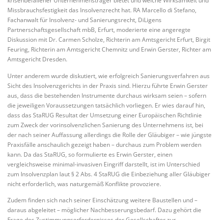
krisenbefallener Unternehmensträger bietet und welche Wirksamkeit und
Missbrauchsfestigkeit das Insolvenzrecht hat. RA Marcello di Stefano,
Fachanwalt für Insolvenz- und Sanierungsrecht, DiLigens
Partnerschaftsgesellschaft mbB, Erfurt, moderierte eine angeregte
Diskussion mit Dr. Carmen Scholze, Richterin am Amtsgericht Erfurt, Birgit
Feuring, Richterin am Amtsgericht Chemnitz und Erwin Gerster, Richter am
Amtsgericht Dresden.
Unter anderem wurde diskutiert, wie erfolgreich Sanierungsverfahren aus
Sicht des Insolvenzgerichts in der Praxis sind. Hierzu führte Erwin Gerster
aus, dass die bestehenden Instrumente durchaus wirksam seien – sofern
die jeweiligen Voraussetzungen tatsächlich vorliegen. Er wies darauf hin,
dass das StaRUG Resultat der Umsetzung einer Europäischen Richtlinie
zum Zweck der vorinsolvenzlichen Sanierung des Unternehmens ist, bei
der nach seiner Auffassung allerdings die Rolle der Gläubiger – wie jüngste
Praxisfälle anschaulich gezeigt haben – durchaus zum Problem werden
kann. Da das StaRUG, so formulierte es Erwin Gerster, einen
vergleichsweise minimal-invasiven Eingriff darstellt, ist im Unterschied
zum Insolvenzplan laut § 2 Abs. 4 StaRUG die Einbeziehung aller Gläubiger
nicht erforderlich, was naturgemäß Konflikte provoziere.
Zudem finden sich nach seiner Einschätzung weitere Baustellen und –
daraus abgeleitet – möglicher Nachbesserungsbedarf. Dazu gehört die
Frage des Zustimmungserfordernisses der Gesellschafter zur