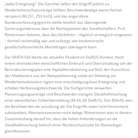
„kalte Enteignung“. Die Gerichte ließen den Eingriff jedoch zu:
Minderheitenschutzanträge fehlten, Beschwerdewege waren formal
versperrt (§§ 251, 253 InsO), und das angerufene
Bundesverfassungsgericht stellte letztlich das überragende
Sanierungsinteresse über die Rechtsposition des Gesellschafters. Prof.
Römermann betonte, dass das Verfahren – obgleich strategisch eingesetzt
– formell rechtmäßig war und aufzeigt, wie Insolvenzrecht
gesellschaftsrechtliche Machtfragen überlagern kann.
Der VARTA-Fall diente als aktuelles Pendant im StaRUG-Kontext. Nach
einem dramatischen wirtschaftlichen Einbruch und Überschuldung sah der
Restrukturierungsplan eine Kapitalherabsetzung auf Null, den Ausschluss
der Altaktionäre aus der Rekapitalisierung sowie ein Delisting vor.
Minderheitsaktionäre rügten eine entschädigungslose Enteignung und
erhoben Verfassungsbeschwerde. Die Fachgerichte verwarfen
Planversagungsanträge und Beschwerden mangels Glaubhaftmachung
einer wesentlichen Schlechterstellung (§§ 64, 66 StaRUG). Das BVerfG wies
die Beschwerden als unzulässig ab: Die Eingriffe seien nicht hinreichend
substantiiert, Alternativszenarien nicht belegt. Römermann wies in diesem
Zusammenhang darauf hin, dass die hohen Anforderungen an die
Glaubhaftmachung faktisch einer Rechtsschutzlücke für Kleinanleger
gleichkommen.