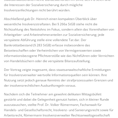
die Interessen der Sozialversicherung durch mögliche
Insolvenzanfechtungen nicht berührt würden.
Abschließend gab Dr. Heinrich einen kompakten Überblick über
wesentliche Insolvenzstraftaten. Bei § 266a StGB stehe nicht die
Nichtzahlung des Nettolohns im Fokus, sondern allein das Vorenthalten von
Arbeitgeber- und Arbeitnehmeranteilen zur Sozialversicherung; jede
verspätete Abführung stelle eine vollendete Tat dar. Der
Bankrotttatbestand (§ 283 StGB) erfasse insbesondere das
Beiseiteschaffen oder Verheimlichen von Vermögenswerten sowie
informationsbezogene Pflichtverstöße wie das Nichtführen oder Vernichten
von Handelsbüchern oder die verspätete Bilanzaufstellung.
Der Vortrag zeigte insgesamt, dass staatsanwaltschaftliche Ermittlungen
für Insolvenzverwalter wertvolle Informationsquellen sein können. Ihre
Nutzung setzt jedoch genaue Kenntnis der strafprozessualen Grenzen und
der insolvenzrechtlichen Auskunftsregeln voraus.
Nachdem sich die Teilnehmer am gewohnt delikaten Mittagsbüfett
gestärkt und dabei die Gelegenheit genutzt hatten, sich in kleiner Runde
auszutauschen, stellte Prof. Dr. Volker Römermann, Fachanwalt für
Handels- und Gesellschaftsrecht, Insolvenz- und Sanierungsrecht sowie für
Arbeitsrecht, Römermann Insolvenzverwalter Rechtsanwaltsgesellschaft