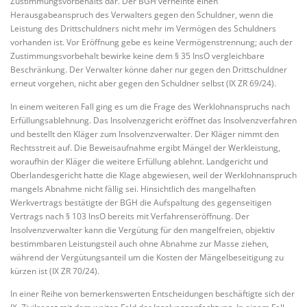
Zustimmungsvorbehalts dar. Der BGH verneinte einen
Herausgabeanspruch des Verwalters gegen den Schuldner, wenn die
Leistung des Drittschuldners nicht mehr im Vermögen des Schuldners
vorhanden ist. Vor Eröffnung gebe es keine Vermögenstrennung; auch der
Zustimmungsvorbehalt bewirke keine dem § 35 InsO vergleichbare
Beschränkung. Der Verwalter könne daher nur gegen den Drittschuldner
erneut vorgehen, nicht aber gegen den Schuldner selbst (IX ZR 69/24).
In einem weiteren Fall ging es um die Frage des Werklohnanspruchs nach
Erfüllungsablehnung. Das Insolvenzgericht eröffnet das Insolvenzverfahren
und bestellt den Kläger zum Insolvenzverwalter. Der Kläger nimmt den
Rechtsstreit auf. Die Beweisaufnahme ergibt Mängel der Werkleistung,
woraufhin der Kläger die weitere Erfüllung ablehnt. Landgericht und
Oberlandesgericht hatte die Klage abgewiesen, weil der Werklohnanspruch
mangels Abnahme nicht fällig sei. Hinsichtlich des mangelhaften
Werkvertrags bestätigte der BGH die Aufspaltung des gegenseitigen
Vertrags nach § 103 InsO bereits mit Verfahrenseröffnung. Der
Insolvenzverwalter kann die Vergütung für den mangelfreien, objektiv
bestimmbaren Leistungsteil auch ohne Abnahme zur Masse ziehen,
während der Vergütungsanteil um die Kosten der Mängelbeseitigung zu
kürzen ist (IX ZR 70/24).
In einer Reihe von bemerkenswerten Entscheidungen beschäftigte sich der