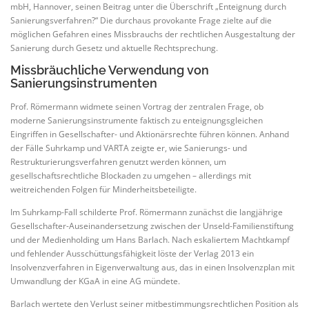
mbH, Hannover, seinen Beitrag unter die Überschrift „Enteignung durch
Sanierungsverfahren?“ Die durchaus provokante Frage zielte auf die
möglichen Gefahren eines Missbrauchs der rechtlichen Ausgestaltung der
Sanierung durch Gesetz und aktuelle Rechtsprechung.
Missbräuchliche Verwendung von
Sanierungsinstrumenten
Prof. Römermann widmete seinen Vortrag der zentralen Frage, ob
moderne Sanierungsinstrumente faktisch zu enteignungsgleichen
Eingriffen in Gesellschafter- und Aktionärsrechte führen können. Anhand
der Fälle Suhrkamp und VARTA zeigte er, wie Sanierungs- und
Restrukturierungsverfahren genutzt werden können, um
gesellschaftsrechtliche Blockaden zu umgehen – allerdings mit
weitreichenden Folgen für Minderheitsbeteiligte.
Im Suhrkamp-Fall schilderte Prof. Römermann zunächst die langjährige
Gesellschafter-Auseinandersetzung zwischen der Unseld-Familienstiftung
und der Medienholding um Hans Barlach. Nach eskaliertem Machtkampf
und fehlender Ausschüttungsfähigkeit löste der Verlag 2013 ein
Insolvenzverfahren in Eigenverwaltung aus, das in einen Insolvenzplan mit
Umwandlung der KGaA in eine AG mündete.
Barlach wertete den Verlust seiner mitbestimmungsrechtlichen Position als