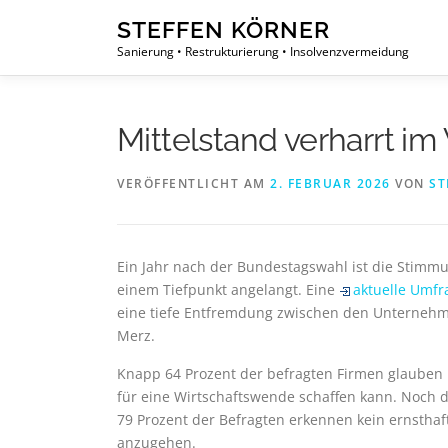
Zum
STEFFEN KÖRNER
Inhalt
Sanierung • Restrukturierung • Insolvenzvermeidung
springen
Mittelstand verharrt i
VERÖFFENTLICHT AM
2. FEBRUAR 2026
VON
ST
Ein Jahr nach der Bundestagswahl ist die Stimm
einem Tiefpunkt angelangt. Eine
aktuelle Umfr
eine tiefe Entfremdung zwischen den Unternehme
Merz.
Knapp 64 Prozent der befragten Firmen glauben 
für eine Wirtschaftswende schaffen kann. Noch 
79 Prozent der Befragten erkennen kein ernstha
anzugehen.