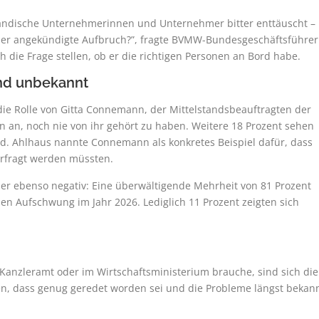
tändische Unternehmerinnen und Unternehmer bitter enttäuscht –
t der angekündigte Aufbruch?”, fragte BVMW-Bundesgeschäftsführer
 die Frage stellen, ob er die richtigen Personen an Bord habe.
nd unbekannt
die Rolle von Gitta Connemann, der Mittelstandsbeauftragten der
 an, noch nie von ihr gehört zu haben. Weitere 18 Prozent sehen
nd. Ahlhaus nannte Connemann als konkretes Beispiel dafür, dass
erfragt werden müssten.
r ebenso negativ: Eine überwältigende Mehrheit von 81 Prozent
en Aufschwung im Jahr 2026. Lediglich 11 Prozent zeigten sich
m Kanzleramt oder im Wirtschaftsministerium brauche, sind sich die
den, dass genug geredet worden sei und die Probleme längst bekan