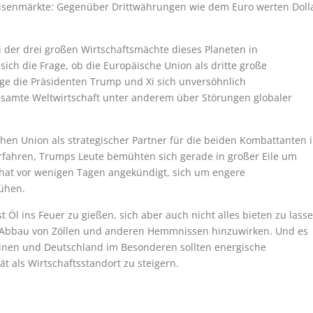
Devisenmärkte: Gegenüber Drittwährungen wie dem Euro werten Doll
 der drei großen Wirtschaftsmächte dieses Planeten in
t sich die Frage, ob die Europäische Union als dritte große
nge die Präsidenten Trump und Xi sich unversöhnlich
gesamte Weltwirtschaft unter anderem über Störungen globaler
schen Union als strategischer Partner für die beiden Kombattanten 
rfahren, Trumps Leute bemühten sich gerade in großer Eile um
 hat vor wenigen Tagen angekündigt, sich um engere
mühen.
t Öl ins Feuer zu gießen, sich aber auch nicht alles bieten zu lass
 Abbau von Zöllen und anderen Hemmnissen hinzuwirken. Und es
meinen und Deutschland im Besonderen sollten energische
t als Wirtschaftsstandort zu steigern.