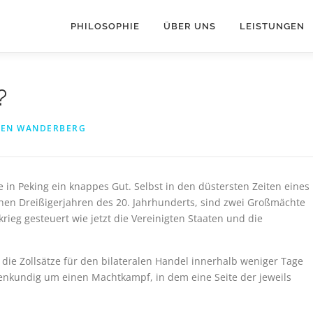
PHILOSOPHIE
ÜBER UNS
LEISTUNGEN
?
VEN WANDERBERG
e in Peking ein knappes Gut. Selbst in den düstersten Zeiten eines
ühen Dreißigerjahren des 20. Jahrhunderts, sind zwei Großmächte
ieg gesteuert wie jetzt die Vereinigten Staaten und die
 die Zollsätze für den bilateralen Handel innerhalb weniger Tage
ffenkundig um einen Machtkampf, in dem eine Seite der jeweils