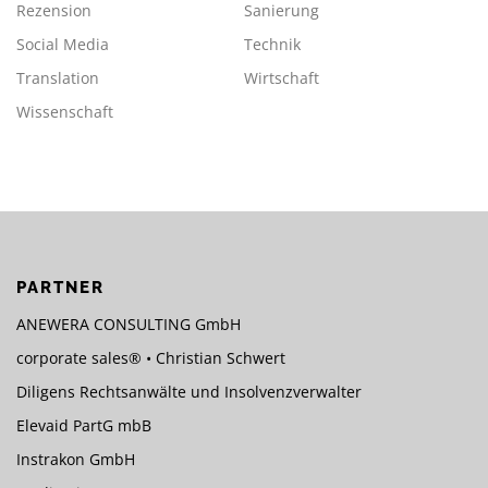
Rezension
Sanierung
Social Media
Technik
Translation
Wirtschaft
Wissenschaft
PARTNER
ANEWERA CONSULTING GmbH
corporate sales® • Christian Schwert
Diligens Rechtsanwälte und Insolvenzverwalter
Elevaid PartG mbB
Instrakon GmbH