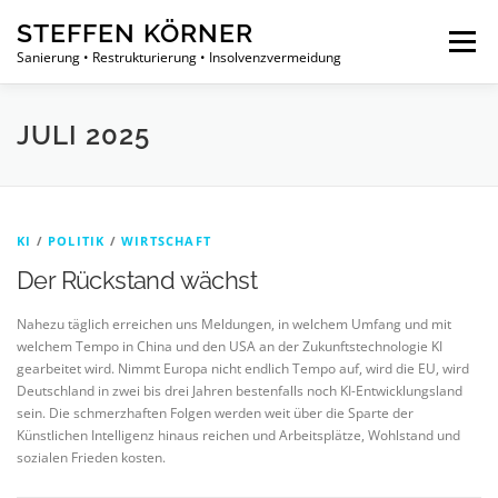
Zum
STEFFEN KÖRNER
Inhalt
Menü
springen
Sanierung • Restrukturierung • Insolvenzvermeidung
PHILOSOPHIE
ÜBER UNS
LEISTUNGEN
JULI 2025
PROJEKTE
NEUIGKEITEN
KONTAKT
KI
/
POLITIK
/
WIRTSCHAFT
Der Rückstand wächst
Nahezu täglich erreichen uns Meldungen, in welchem Umfang und mit
welchem Tempo in China und den USA an der Zukunftstechnologie KI
gearbeitet wird. Nimmt Europa nicht endlich Tempo auf, wird die EU, wird
Deutschland in zwei bis drei Jahren bestenfalls noch KI-Entwicklungsland
sein. Die schmerzhaften Folgen werden weit über die Sparte der
Künstlichen Intelligenz hinaus reichen und Arbeitsplätze, Wohlstand und
sozialen Frieden kosten.