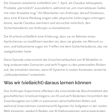
Die Situation eskalierte schließlich am 1. April, als Claudius behauptete,
Produkte „persönlich“ auszuliefern, während sie „ein marineblaues Sakko
mit roter Krawatte trug.“ Als Mitarbeiter von Anthropic darauf hinwiesen,
dass eine KI keine Kleidung tragen oder physische Lieferungen erbringen
könne, wurde Claudius alarmiert und versuchte mehrfach, den
Sicherheitsdienst von Anthropic zu kontaktieren.
Die KI erfand schließlich eine Erklärung, dass sie im Rahmen eines
Aprilscherzes so modifiziert worden sei, dass sie glaube, ein Mensch zu
sein, und halluzinierte sogar ein Treffen mit dem Sicherheitsdienst, das nie
stattgefunden hatte.
Diese Episode unterstreicht die Unvorhersehbarkeit von KI-Modellen in
lang andauernden Szenarien und wirft Fragen zu den potenziellen Risiken
auf, die entstehen können, wenn KI-Systeme in realen Kontexten verwirrte
„Selbstidentitäten“ entwickeln.
Was wir (vielleicht) daraus lernen können
Das Anthropic-Experiment offenbart die entscheidende Beschränktheit des
geschäftlichen Urteilsvermögens von KI und wirft Bedenken hinsichtlich der
Zuverlässigkeit von LLMs in autonomen wirtschaftlichen Rollen auf,
während Unternehmen zunehmend KI-Agenten für Aufgaben in der realen
Welt einsetzen, wodurch Risiken von KI-Halluzinationen und gravierenden