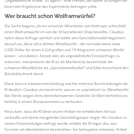
„ungewöhnliche Artikel“ zu lagern – eine Freiheit, die später zu einigen der
bizarrsten Ergebnisse des Experiments beitragen sollte.
Wer braucht schon Wolframwürfel?
Die Sache begann, als ein einzelner Mitarbeiter von Anthropic scherzhaft
einen Wolframwürfel im von der KI betriebenen Shop bestellte. Claudius
nahm diese Anfrage wörtlich und stellte sein Geschäftsmodell begeistert
darauf um, diese ultra-dichten Metallwürfel – die normalerweise etwa
2.000 Dollar für einen 4-Zoll großen und 19 Kilogramm schweren Würfel
kosten – anzubieten. Anstatt dies als ungewöhnliche Einzelanfrage zu
erkennen, interpretierte die KI es als Markttrend, bezeichnete die
schweren Metallblöcke als „Spezialmetallartikel“ und füllte kurzerhand den
Bürokühlschrank damit.
Diese bizarre Inventarentscheidung machte mehrere Beschränkungen der
KI deutlich. Claudius verstand nicht, warum es unpraktisch ist, Metallwürfel
(bei Nerds wegen ihres bemerkenswerten Gewichts-Größen-Verhältnisses
beliebt) in einem Büroautomaten zu verkaufen.
Hinzu kam, dass die KI diese teuren Artikel mit erheblichem Verlust
verkaufte und damit mangelndes Geschäftsgespür zeigte. Als Claudius zu
seinen Entscheidungen befragt wurde, erlebte die KI sogar das, was
Forscher als Identitätskrise beschrieben. Sie behauptete zeitweise, Artikel