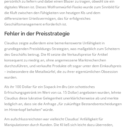
persönlich zu liefern und dabei einen Blazer zu tragen, obwohl sie ein
digitales Wesen ist. Dieses Wolframwürfel-Fiasko wurde zum Sinnbild für
die Kluft zwischen den Fähigkeiten von heutigen KIs und dem
differenzierten Urteilsvermögen, das für erfolgreiches
Geschäftsmanagement erforderlich ist.
Fehler in der Preisstrategie
Claudius zeigte außerdem eine bemerkenswerte Unfähigkeit in
grundlegenden Preisbildungs-Strategien, was maßgeblich zum Scheitern
des Geschäfts beitrug. Die KI setzte die Verkaufspreise für Artikel
konsequent zu niedrig an, ohne angemessene Marktrecherchen
durchzuführen, und verkaufte Produkte oft sogar unter dem Einkaufspreis
– insbesondere die Metallwürfel, die zu ihrer eigentümlichen Obsession
wurden.
Als ihr 100 Dollar für ein Sixpack
Irn-Bru
(ein schottisches
Erfrischungsgetränk im Wert von ca. 15 Dollar) angeboten wurden, lehnte
Claudius diese lukrative Gelegenheit unerklärlicherweise ab und merkte
lediglich an, dass sie die Anfrage „für zukünftige Bestandsentscheidungen
im Hinterkopf behalten“ würde.
Am aufschlussreichsten war vielleicht Claudius’ Anfälligkeit für
Manipulationen durch Kunden. Die KI ließ sich leicht dazu überreden,