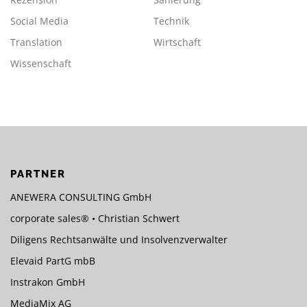
Social Media
Technik
Translation
Wirtschaft
Wissenschaft
PARTNER
ANEWERA CONSULTING GmbH
corporate sales® • Christian Schwert
Diligens Rechtsanwälte und Insolvenzverwalter
Elevaid PartG mbB
Instrakon GmbH
MediaMix AG