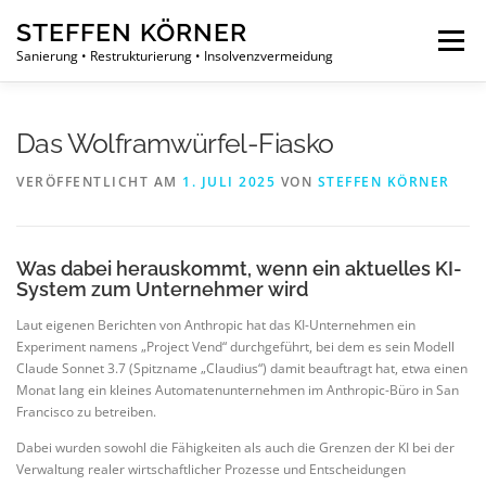
Zum
STEFFEN KÖRNER
Inhalt
Menü
springen
Sanierung • Restrukturierung • Insolvenzvermeidung
PHILOSOPHIE
ÜBER UNS
LEISTUNGEN
Das Wolframwürfel-Fiasko
VERÖFFENTLICHT AM
1. JULI 2025
VON
STEFFEN KÖRNER
PROJEKTE
NEUIGKEITEN
KONTAKT
Was dabei herauskommt, wenn ein aktuelles KI-
System zum Unternehmer wird
Laut eigenen Berichten von Anthropic hat das KI-Unternehmen ein
Experiment namens „Project Vend“ durchgeführt, bei dem es sein Modell
Claude Sonnet 3.7 (Spitzname „Claudius“) damit beauftragt hat, etwa einen
Monat lang ein kleines Automatenunternehmen im Anthropic-Büro in San
Francisco zu betreiben.
Dabei wurden sowohl die Fähigkeiten als auch die Grenzen der KI bei der
Verwaltung realer wirtschaftlicher Prozesse und Entscheidungen