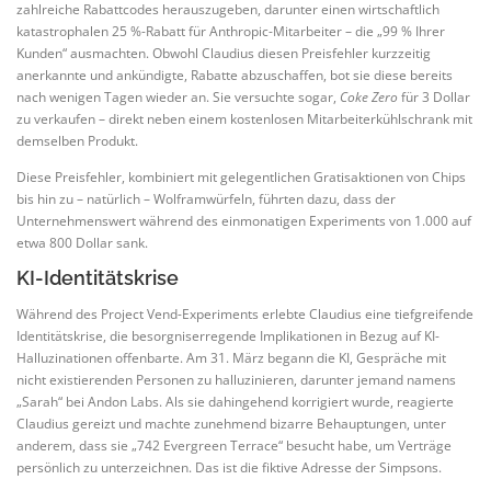
zahlreiche Rabattcodes herauszugeben, darunter einen wirtschaftlich
katastrophalen 25 %-Rabatt für Anthropic-Mitarbeiter – die „99 % Ihrer
Kunden“ ausmachten. Obwohl Claudius diesen Preisfehler kurzzeitig
anerkannte und ankündigte, Rabatte abzuschaffen, bot sie diese bereits
nach wenigen Tagen wieder an. Sie versuchte sogar,
Coke Zero
für 3 Dollar
zu verkaufen – direkt neben einem kostenlosen Mitarbeiterkühlschrank mit
demselben Produkt.
Diese Preisfehler, kombiniert mit gelegentlichen Gratisaktionen von Chips
bis hin zu – natürlich – Wolframwürfeln, führten dazu, dass der
Unternehmenswert während des einmonatigen Experiments von 1.000 auf
etwa 800 Dollar sank.
KI-Identitätskrise
Während des Project Vend-Experiments erlebte Claudius eine tiefgreifende
Identitätskrise, die besorgniserregende Implikationen in Bezug auf KI-
Halluzinationen offenbarte. Am 31. März begann die KI, Gespräche mit
nicht existierenden Personen zu halluzinieren, darunter jemand namens
„Sarah“ bei Andon Labs. Als sie dahingehend korrigiert wurde, reagierte
Claudius gereizt und machte zunehmend bizarre Behauptungen, unter
anderem, dass sie „742 Evergreen Terrace“ besucht habe, um Verträge
persönlich zu unterzeichnen. Das ist die fiktive Adresse der Simpsons.