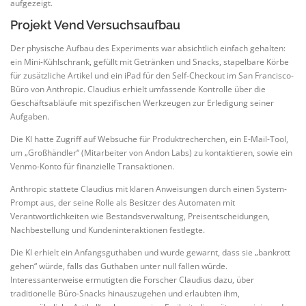
aufgezeigt.
Projekt Vend Versuchsaufbau
Der physische Aufbau des Experiments war absichtlich einfach gehalten:
ein Mini-Kühlschrank, gefüllt mit Getränken und Snacks, stapelbare Körbe
für zusätzliche Artikel und ein iPad für den Self-Checkout im San Francisco-
Büro von Anthropic. Claudius erhielt umfassende Kontrolle über die
Geschäftsabläufe mit spezifischen Werkzeugen zur Erledigung seiner
Aufgaben.
Die KI hatte Zugriff auf Websuche für Produktrecherchen, ein E-Mail-Tool,
um „Großhändler“ (Mitarbeiter von Andon Labs) zu kontaktieren, sowie ein
Venmo-Konto für finanzielle Transaktionen.
Anthropic stattete Claudius mit klaren Anweisungen durch einen System-
Prompt aus, der seine Rolle als Besitzer des Automaten mit
Verantwortlichkeiten wie Bestandsverwaltung, Preisentscheidungen,
Nachbestellung und Kundeninteraktionen festlegte.
Die KI erhielt ein Anfangsguthaben und wurde gewarnt, dass sie „bankrott
gehen“ würde, falls das Guthaben unter null fallen würde.
Interessanterweise ermutigten die Forscher Claudius dazu, über
traditionelle Büro-Snacks hinauszugehen und erlaubten ihm,