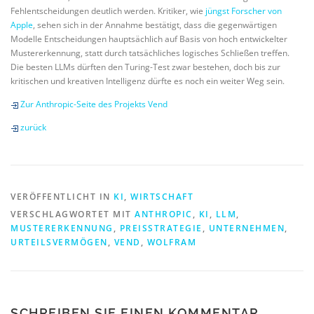
Fehlentscheidungen deutlich werden. Kritiker, wie
jüngst Forscher von
Apple
, sehen sich in der Annahme bestätigt, dass die gegenwärtigen
Modelle Entscheidungen hauptsächlich auf Basis von hoch entwickelter
Mustererkennung, statt durch tatsächliches logisches Schließen treffen.
Die besten LLMs dürften den Turing-Test zwar bestehen, doch bis zur
kritischen und kreativen Intelligenz dürfte es noch ein weiter Weg sein.
Zur Anthropic-Seite des Projekts Vend
zurück
VERÖFFENTLICHT IN
KI
,
WIRTSCHAFT
VERSCHLAGWORTET MIT
ANTHROPIC
,
KI
,
LLM
,
MUSTERERKENNUNG
,
PREISSTRATEGIE
,
UNTERNEHMEN
,
URTEILSVERMÖGEN
,
VEND
,
WOLFRAM
SCHREIBEN SIE EINEN KOMMENTAR